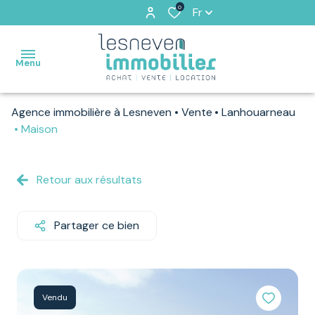
0
Fr
Menu
Agence immobilière à Lesneven
Vente
Lanhouarneau
ACCUEIL
Maison
VENTES
Retour aux résultats
VENDUS
PAR
NOS
Partager ce bien
SOINS
LOCATIONS
Vendu
ESTIMATION