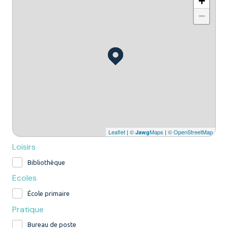
+
−
Leaflet
|
©
Maps
|
© OpenStreetMap
Jawg
Loisirs
Bibliothèque
Ecoles
École primaire
Pratique
Bureau de poste