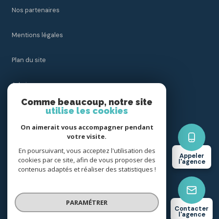
Nos partenaires
Mentions légales
Plan du site
Admin
Comme beaucoup, notre site
Nos honoraires
utilise les cookies
On aimerait vous accompagner pendant
Politique RGPD
votre visite.
En poursuivant, vous acceptez l'utilisation des
Appeler
Cookies
cookies par ce site, afin de vous proposer des
l'agence
contenus adaptés et réaliser des statistiques !
© 2026 | Tous droits réservés
PARAMÉTRER
Contacter
l'agence