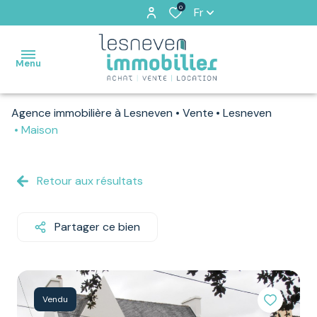
0
Fr
Menu
Agence immobilière à Lesneven
Vente
Lesneven
ACCUEIL
Maison
VENTES
Retour aux résultats
VENDUS
PAR
NOS
Partager ce bien
SOINS
LOCATIONS
Vendu
ESTIMATION