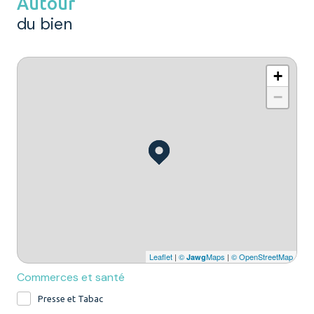
Autour
du bien
+
−
Leaflet
|
©
Maps
|
© OpenStreetMap
Jawg
Commerces et santé
Presse et Tabac