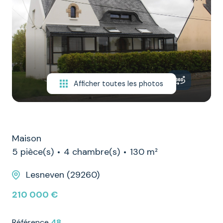
NOTRE
ÉQUIPE
CONTACT
Afficher toutes les photos
Maison
5 pièce(s)
4 chambre(s)
130 m²
Lesneven (29260)
210 000 €
Référence
48