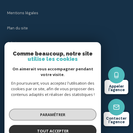
Mentions légales
Plan du site
Admin
Comme beaucoup, notre site
utilise les cookies
Nos honoraires
On aimerait vous accompagner pendant
Politique RGPD
votre visite.
En poursuivant, vous acceptez l'utilisation des
Appeler
cookies par ce site, afin de vous proposer des
Cookies
l'agence
contenus adaptés et réaliser des statistiques !
© 2026 | Tous droits réservés
PARAMÉTRER
Contacter
l'agence
Réalisé par
TOUT ACCEPTER