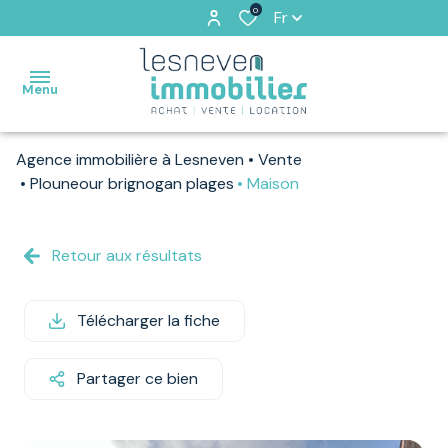
0
Fr
Menu
Agence immobilière à Lesneven
Vente
ACCUEIL
Plouneour brignogan plages
Maison
VENTES
Retour aux résultats
VENDUS
PAR
NOS
Télécharger la fiche
SOINS
Partager ce bien
LOCATIONS
ESTIMATION