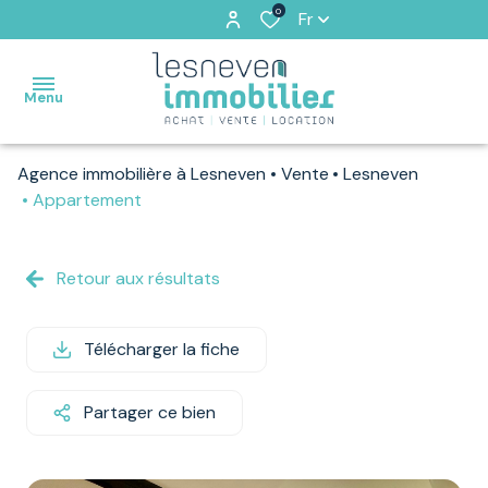
0
Fr
Menu
Agence immobilière à Lesneven
Vente
Lesneven
ACCUEIL
Appartement
VENTES
Retour aux résultats
VENDUS
PAR
NOS
Télécharger la fiche
SOINS
Partager ce bien
LOCATIONS
ESTIMATION