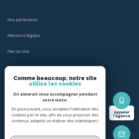
Nos partenaires
Mentions légales
Plan du site
Admin
Comme beaucoup, notre site
utilise les cookies
Nos honoraires
On aimerait vous accompagner pendant
Politique RGPD
votre visite.
En poursuivant, vous acceptez l'utilisation des
Appeler
cookies par ce site, afin de vous proposer des
Cookies
l'agence
contenus adaptés et réaliser des statistiques !
© 2026 | Tous droits réservés