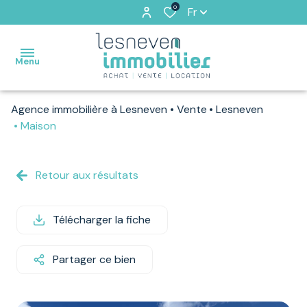
0
Fr
Menu
Agence immobilière à Lesneven
Vente
Lesneven
ACCUEIL
Maison
VENTES
Retour aux résultats
VENDUS
PAR
NOS
Télécharger la fiche
SOINS
Partager ce bien
LOCATIONS
ESTIMATION