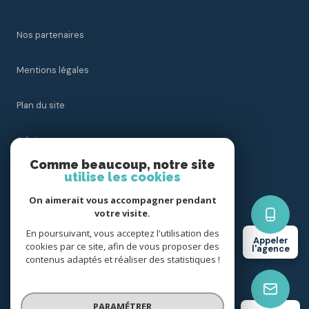
Nos partenaires
Mentions légales
Plan du site
Admin
Comme beaucoup, notre site
utilise les cookies
Nos honoraires
On aimerait vous accompagner pendant
Politique RGPD
votre visite.
En poursuivant, vous acceptez l'utilisation des
Appeler
cookies par ce site, afin de vous proposer des
Cookies
l'agence
contenus adaptés et réaliser des statistiques !
© 2026 | Tous droits réservés
PARAMÉTRER