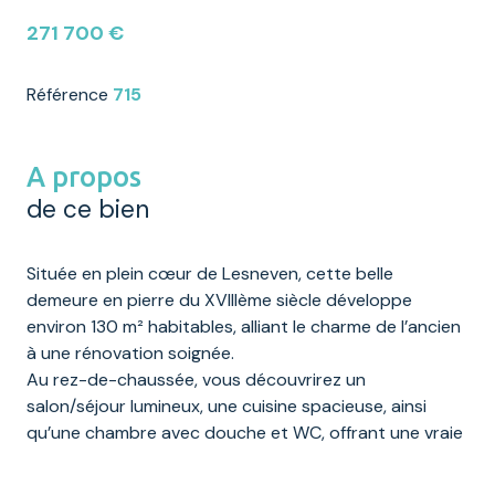
271 700 €
Référence
715
A propos
de ce bien
Située en plein cœur de Lesneven, cette belle
demeure en pierre du XVIIIème siècle développe
environ 130 m² habitables, alliant le charme de l’ancien
à une rénovation soignée.
Au rez-de-chaussée, vous découvrirez un
salon/séjour lumineux, une cuisine spacieuse, ainsi
qu’une chambre avec douche et WC, offrant une vraie
vie de plain-pied.
À l’étage, l’espace nuit se compose de trois chambres