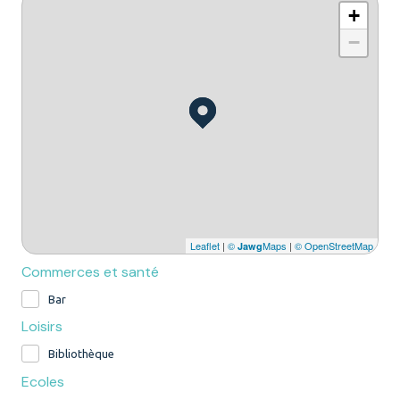
+
−
Leaflet
|
©
Maps
|
© OpenStreetMap
Jawg
Commerces et santé
Bar
Loisirs
Bibliothèque
Ecoles