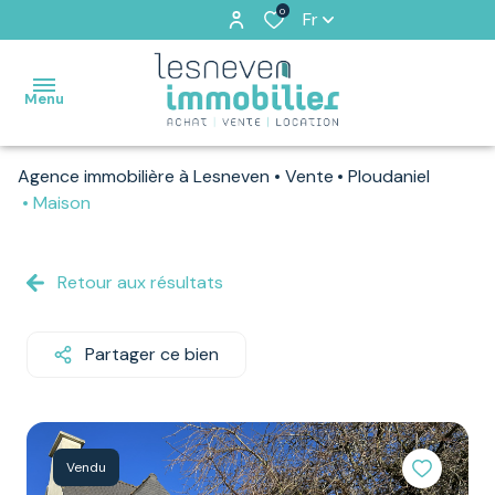
0
Fr
Menu
Agence immobilière à Lesneven
Vente
Ploudaniel
ACCUEIL
Maison
VENTES
Retour aux résultats
VENDUS
PAR
NOS
Partager ce bien
SOINS
LOCATIONS
Vendu
ESTIMATION