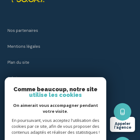
Nos partenaires
Mentions légales
Plan du site
Admin
Comme beaucoup, notre site
utilise les cookies
Nos honoraires
On aimerait vous accompagner pendant
Politique RGPD
votre visite.
En poursuivant, vous acceptez l'utilisation des
Appeler
cookies par ce site, afin de vous proposer des
Cookies
l'agence
contenus adaptés et réaliser des statistiques !