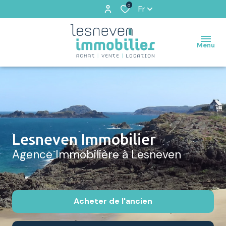
0
Fr
Menu
Lesneven Immobilier
Agence Immobilière à Lesneven
Acheter
de l'ancien