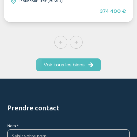
Plounéour-Trez (29890)
374 400 €
Voir tous les biens
prendre contact
Nom *