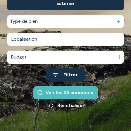
Estimer
De l'ancien
Du neuf
Type de bien
De l'immo pro
Budget
Filtrer
Voir les
35
annonces
Réinitialiser