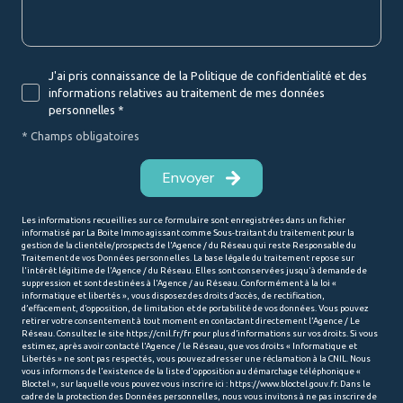
J'ai pris connaissance de la Politique de confidentialité et des
informations relatives au traitement de mes données
personnelles *
* Champs obligatoires
Envoyer
Les informations recueillies sur ce formulaire sont enregistrées dans un fichier
informatisé par La Boite Immo agissant comme Sous-traitant du traitement pour la
gestion de la clientèle/prospects de l'Agence / du Réseau qui reste Responsable du
Traitement de vos Données personnelles. La base légale du traitement repose sur
l'intérêt légitime de l'Agence / du Réseau. Elles sont conservées jusqu'à demande de
suppression et sont destinées à l'Agence / au Réseau. Conformément à la loi «
informatique et libertés », vous disposez des droits d’accès, de rectification,
d’effacement, d’opposition, de limitation et de portabilité de vos données. Vous pouvez
retirer votre consentement à tout moment en contactant directement l’Agence / Le
Réseau. Consultez le site
https://cnil.fr/fr
pour plus d’informations sur vos droits. Si vous
estimez, après avoir contacté l'Agence / le Réseau, que vos droits « Informatique et
Libertés » ne sont pas respectés, vous pouvez adresser une réclamation à la CNIL. Nous
vous informons de l’existence de la liste d'opposition au démarchage téléphonique «
Bloctel », sur laquelle vous pouvez vous inscrire ici :
https://www.bloctel.gouv.fr
. Dans le
cadre de la protection des Données personnelles, nous vous invitons à ne pas inscrire de