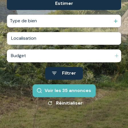
Estimer
De l'ancien
Du neuf
Type de bien
De l'immo pro
Budget
Filtrer
Voir les
35
annonces
Réinitialiser