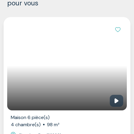
pour vous
ce(s)
Maison 6
)
98 m²
4 chamb