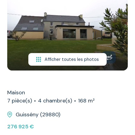
NOTRE
ÉQUIPE
CONTACT
Afficher toutes les photos
Maison
7 pièce(s)
4 chambre(s)
168 m²
Guissény (29880)
276 925 €