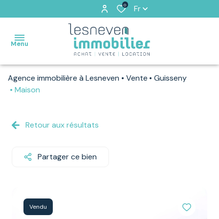
0
Fr
Menu
Agence immobilière à Lesneven
Vente
Guisseny
ACCUEIL
Maison
VENTES
Retour aux résultats
VENDUS
PAR
NOS
Partager ce bien
SOINS
LOCATIONS
Vendu
ESTIMATION