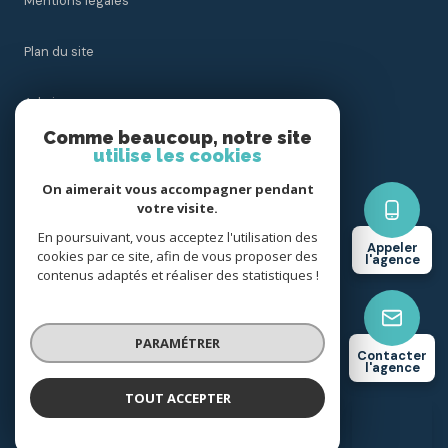
Mentions légales
Plan du site
Admin
Comme beaucoup, notre site
utilise les cookies
Nos honoraires
On aimerait vous accompagner pendant
Politique RGPD
votre visite.
En poursuivant, vous acceptez l'utilisation des
Appeler
cookies par ce site, afin de vous proposer des
Cookies
l'agence
contenus adaptés et réaliser des statistiques !
© 2026 | Tous droits réservés
PARAMÉTRER
Contacter
l'agence
Réalisé par
TOUT ACCEPTER
LESNEVEN IMMOBILIER
Agence