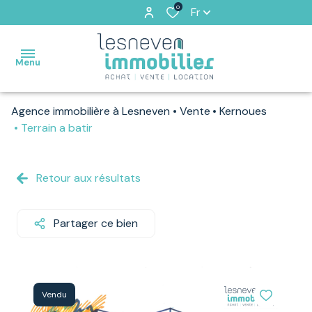
0
Fr
Menu
Agence immobilière à Lesneven
Vente
Kernoues
ACCUEIL
Terrain a batir
VENTES
Retour aux résultats
VENDUS
PAR
NOS
Partager ce bien
SOINS
LOCATIONS
Vendu
ESTIMATION