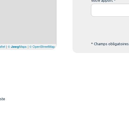
Votre apport *
* Champs obligatoires
flet
|
©
Maps
|
© OpenStreetMap
Jawg
ste