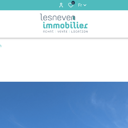
0
Fr
n