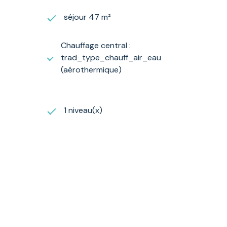
séjour 47 m²
Chauffage central :
trad_type_chauff_air_eau
(aérothermique)
1 niveau(x)