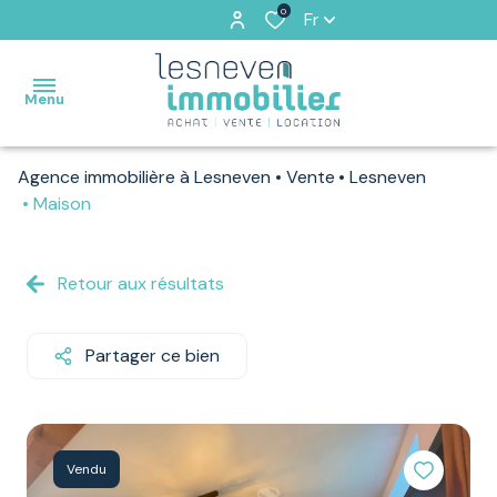
0
Fr
Menu
Agence immobilière à Lesneven
Vente
Lesneven
ACCUEIL
Maison
VENTES
Retour aux résultats
VENDUS
PAR
NOS
Partager ce bien
SOINS
LOCATIONS
Vendu
ESTIMATION