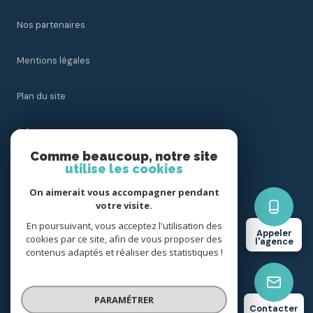
Nos partenaires
Mentions légales
Plan du site
Admin
Comme beaucoup, notre site
utilise les cookies
Nos honoraires
On aimerait vous accompagner pendant
Politique RGPD
votre visite.
En poursuivant, vous acceptez l'utilisation des
Appeler
cookies par ce site, afin de vous proposer des
Cookies
l'agence
contenus adaptés et réaliser des statistiques !
© 2026 | Tous droits réservés
PARAMÉTRER
Contacter