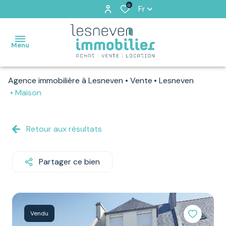
0
Fr
Menu
Agence immobilière à Lesneven
Vente
Lesneven
ACCUEIL
Maison
VENTES
Retour aux résultats
VENDUS
PAR
NOS
Partager ce bien
SOINS
LOCATIONS
Vendu
ESTIMATION