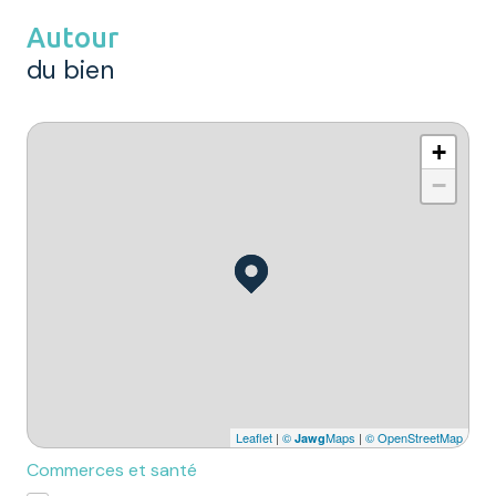
Autour
du bien
+
−
Leaflet
|
©
Maps
|
© OpenStreetMap
Jawg
Commerces et santé