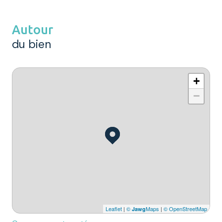
Autour
du bien
+
−
Leaflet
|
©
Maps
|
© OpenStreetMap
Jawg