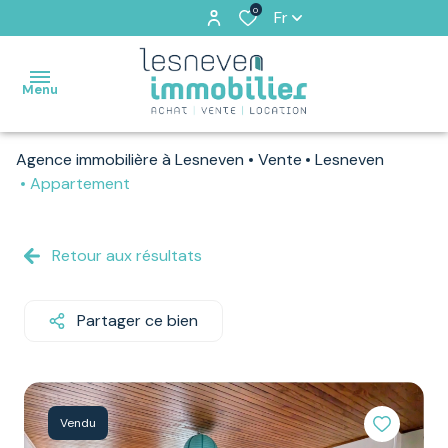
0
Fr
Menu
Agence immobilière à Lesneven
Vente
Lesneven
ACCUEIL
Appartement
VENTES
Retour aux résultats
VENDUS
PAR
NOS
Partager ce bien
SOINS
LOCATIONS
Vendu
ESTIMATION