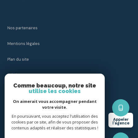
Nos partenaires
Mentions légales
Plan du site
Admin
Comme beaucoup, notre site
utilise les cookies
Nos honoraires
On aimerait vous accompagner pendant
Politique RGPD
votre visite.
En poursuivant, vous acceptez l'utilisation des
Appeler
cookies par ce site, afin de vous proposer des
Cookies
l'agence
contenus adaptés et réaliser des statistiques !