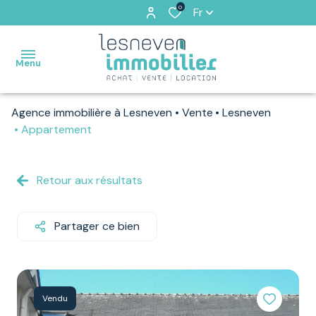
0
Fr
Menu
Agence immobilière à Lesneven
Vente
Lesneven
ACCUEIL
Appartement
VENTES
Retour aux résultats
VENDUS
PAR
NOS
Partager ce bien
SOINS
LOCATIONS
Vendu
ESTIMATION