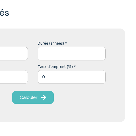
és
Durée (années) *
Taux d'emprunt (%) *
Calculer