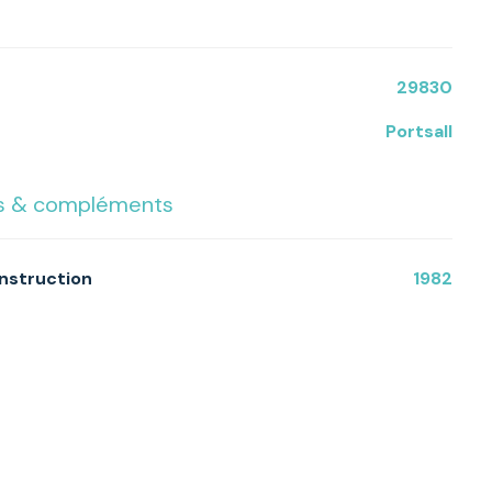
29830
Portsall
cs & compléments
onstruction
1982