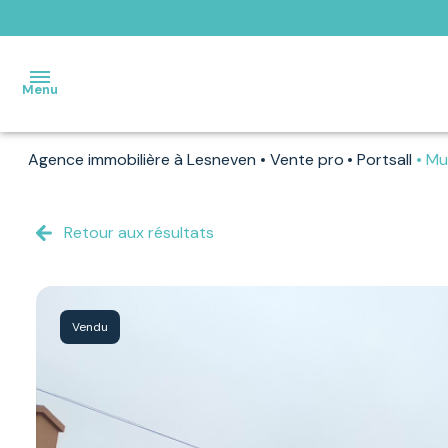
Menu
Agence immobilière à Lesneven
Vente pro
Portsall
Mu
ACCUEIL
VENTES
Retour aux résultats
VENDUS
PAR
NOS
Vendu
SOINS
LOCATIONS
ESTIMATION