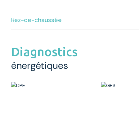
Rez-de-chaussée
salle
Diagnostics
réserve
énergétiques