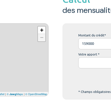
des mensualit
+
Montant du crédit*
−
Votre apport *
* Champs obligatoires
flet
|
©
Maps
|
© OpenStreetMap
Jawg