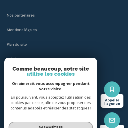
Nos partenaires
Mentions légales
Plan du site
Admin
Comme beaucoup, notre site
utilise les cookies
Nos honoraires
On aimerait vous accompagner pendant
Politique RGPD
votre visite.
En poursuivant, vous acceptez l'utilisation des
Appeler
cookies par ce site, afin de vous proposer des
Cookies
l'agence
contenus adaptés et réaliser des statistiques !
© 2026 | Tous droits réservés
PARAMÉTRER