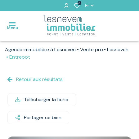
0
Fr
Menu
Agence immobilière à Lesneven
Vente pro
Lesneven
ACCUEIL
Entrepot
VENTES
Retour aux résultats
VENDUS
PAR
NOS
Télécharger la fiche
SOINS
Partager ce bien
LOCATIONS
ESTIMATION