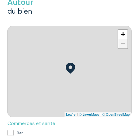
Autour
du bien
+
−
Leaflet
|
©
Maps
|
© OpenStreetMap
Jawg
Commerces et santé
Bar