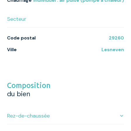
Chauffage
individuel : air pulsé (pompe à chaleur)
Secteur
Code postal
29260
Ville
Lesneven
Composition
du bien
Rez-de-chaussée